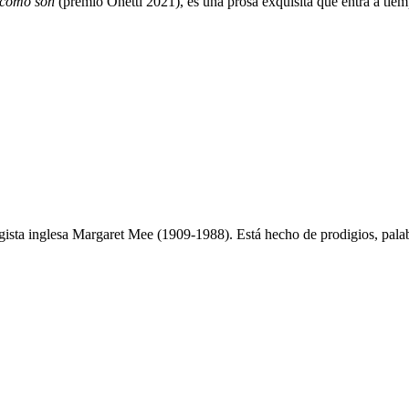
n como son
(premio Onetti 2021), es una prosa exquisita que entra a tie
logista inglesa Margaret Mee (1909-1988). Está hecho de prodigios, palabr