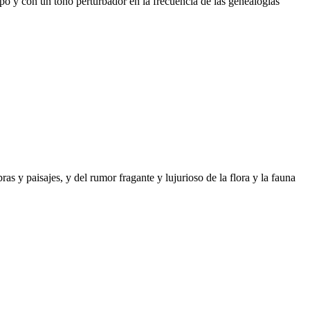
mpo y con un tono perturbador en la frecuencia de las genealogías
as y paisajes, y del rumor fragante y lujurioso de la flora y la fauna